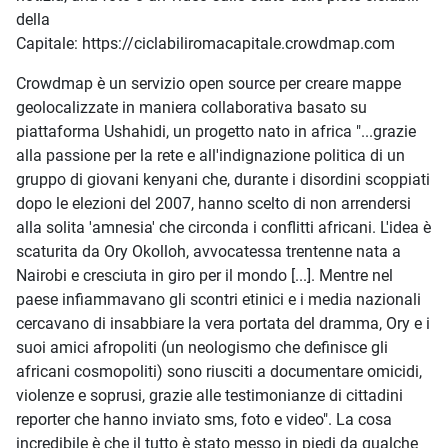
della
Capitale: https://ciclabiliromacapitale.crowdmap.com
Crowdmap è un servizio open source per creare mappe
geolocalizzate in maniera collaborativa basato su
piattaforma Ushahidi, un progetto nato in africa "...grazie
alla passione per la rete e all'indignazione politica di un
gruppo di giovani kenyani che, durante i disordini scoppiati
dopo le elezioni del 2007, hanno scelto di non arrendersi
alla solita 'amnesia' che circonda i conflitti africani. L'idea è
scaturita da Ory Okolloh, avvocatessa trentenne nata a
Nairobi e cresciuta in giro per il mondo [...]. Mentre nel
paese infiammavano gli scontri etinici e i media nazionali
cercavano di insabbiare la vera portata del dramma, Ory e i
suoi amici afropoliti (un neologismo che definisce gli
africani cosmopoliti) sono riusciti a documentare omicidi,
violenze e soprusi, grazie alle testimonianze di cittadini
reporter che hanno inviato sms, foto e video". La cosa
incredibile è che il tutto è stato messo in piedi da qualche