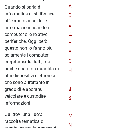
A
Quando si parla di
informatica ci si riferisce
B
all'elaborazione delle
C
informazioni usando i
D
computer e le relative
periferiche. Oggi però
E
questo non lo fanno più
F
solamente i computer
G
propriamente detti, ma
anche una gran quantità di
H
altri dispositivi elettronici
I
che sono altrettanto in
J
grado di elaborare,
veicolare e custodire
K
informazioni.
L
Qui trovi una libera
M
raccolta tematica di
N