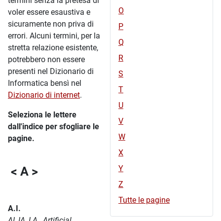
termini senza la pretesa di
O
voler essere esaustiva e
sicuramente non priva di
P
errori. Alcuni termini, per la
Q
stretta relazione esistente,
R
potrebbero non essere
presenti nel Dizionario di
S
Informatica bensì nel
T
Dizionario di internet
.
U
Seleziona le lettere
V
dall'indice per sfogliare le
W
pagine.
X
Y
< A >
Z
Tutte le pagine
A.I.
AI, IA, I.A., Artificial