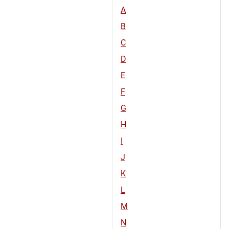
A
B
C
D
E
F
G
H
I
J
K
L
M
N