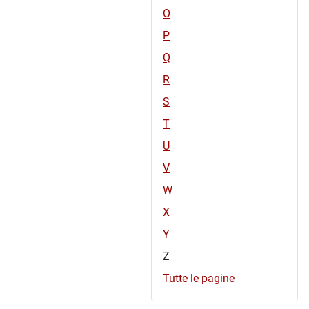
O
P
Q
R
S
T
U
V
W
X
Y
Z
Tutte le pagine